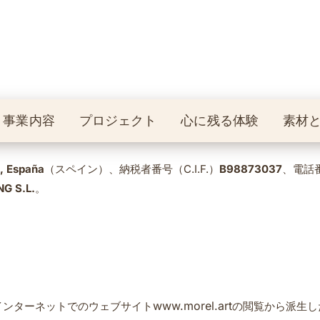
事業内容
プロジェクト
心に残る体験
素材
), España
（スペイン）、納税者番号（C.I.F.）
B98873037
、電話
G S.L.
。
www.morel.art
インターネットでのウェブサイト
の閲覧から派生し