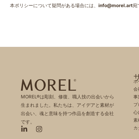
本ポリシーについて疑問がある場合には、
info@morel.art
宛
ホ
会
MOREL®は彫刻、修復、職人技の出会いから
事
プ
生まれました。私たちは、アイデアと素材が
心
出会い、魂と意味を持つ作品を創造する会社
素
です。
カ