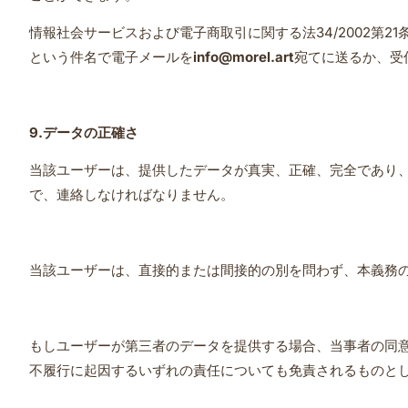
情報社会サービスおよび電子商取引に関する法34/2002第
という件名で電子メールを
info@morel.art
宛てに送るか、受
9.
データの正確さ
当該ユーザーは、提供したデータが真実、正確、完全であり
で、連絡しなければなりません。
当該ユーザーは、直接的または間接的の別を問わず、本義務
もしユーザーが第三者のデータを提供する場合、当事者の同
不履行に起因するいずれの責任についても免責されるものと