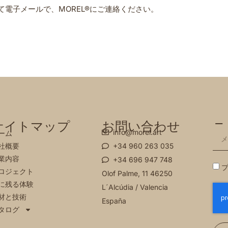
て電子メールで、MOREL®にご連絡ください。
サイトマップ
お問い合わせ
ニ
info@morel.art
ーム
社概要
+34 960 263 035
業内容
+34 696 947 748
プ
ロジェクト
Olof Palme, 11 46250
に残る体験
L´Alcúdia / Valencia
材と技術
España
タログ